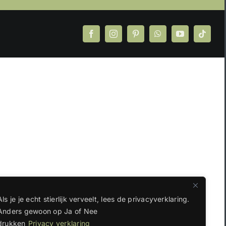
Facebook
Instagram
Pinterest
WhatsApp
YouTube
Tiktok
Als je je echt stierlijk verveelt, lees de privacyverklaring.
Anders gewoon op Ja of Nee
drukken
Privacy verklaring