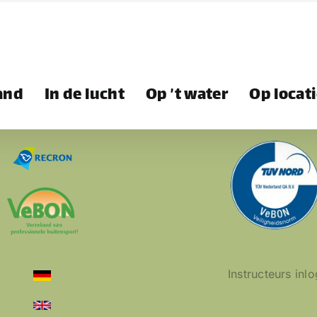
land
In de lucht
Op ’t water
Op locat
Instructeurs inlo