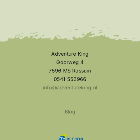
Adventure King
Goorweg 4
7596 MS Rossum
0541 552966
info@adventureking.nl
Blog