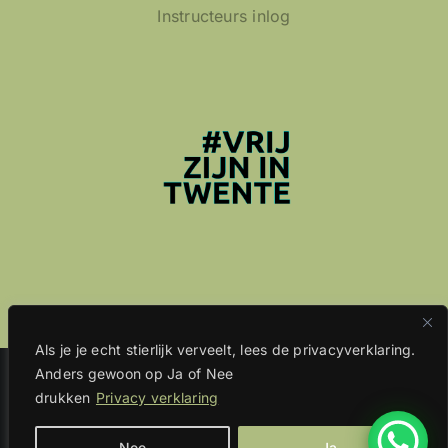
Instructeurs inlog
Als je je echt stierlijk verveelt, lees de privacyverklaring.
Anders gewoon op Ja of Nee
Copyright
2026 | All Rights Reserved | Website
drukken
Privacy verklaring
Niels.Support
Nee
Ja