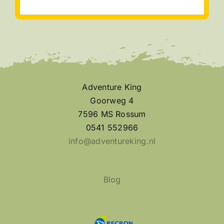
Adventure King
Goorweg 4
7596 MS Rossum
0541 552966
info@adventureking.nl
Blog