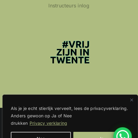
Instructeurs inlog
Als je je echt stierlijk verveelt, lees de privacyverklaring.
Anders gewoon op Ja of Nee
Copyright
2026 | All Rights Reserved | Website
drukken
Privacy verklaring
Niels.Support