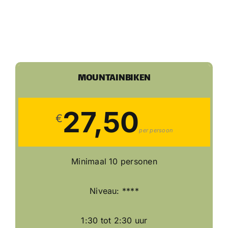
MOUNTAINBIKEN
27,50
€
per persoon
Minimaal 10 personen
Niveau: ****
1:30 tot 2:30 uur