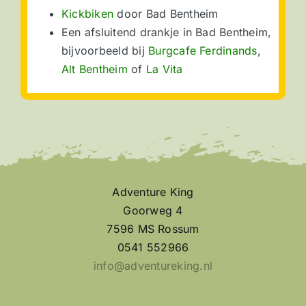
Kickbiken
door Bad Bentheim
Een afsluitend drankje in Bad Bentheim,
bijvoorbeeld bij
Burgcafe Ferdinands
,
Alt Bentheim
of
La Vita
Adventure King
Goorweg 4
7596 MS Rossum
0541 552966
info@adventureking.nl